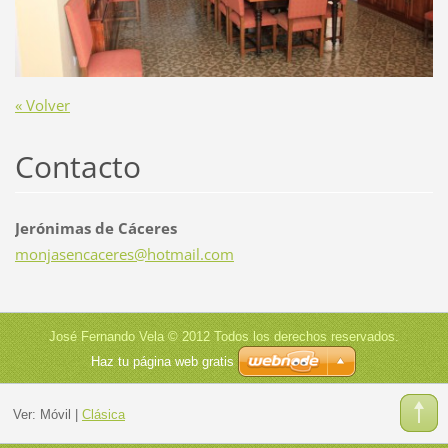
« Volver
Contacto
Jerónimas de Cáceres
monjasen
caceres@
hotmail.
com
José Fernando Vela © 2012 Todos los derechos reservados.
Haz tu página web gratis
Ver:
Móvil
|
Clásica