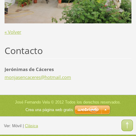
« Volver
Contacto
Jerónimas de Cáceres
monjasen
caceres@
hotmail.
com
José Fernando Vela © 2012 Todos los derechos reservados.
Crea una página web gratis
Ver:
Móvil
|
Clásica