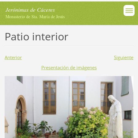
Jerónimas de Cáceres
Monasterio de Sta. María de Jesús
Patio interior
Anterior
Siguiente
Presentación de imágenes