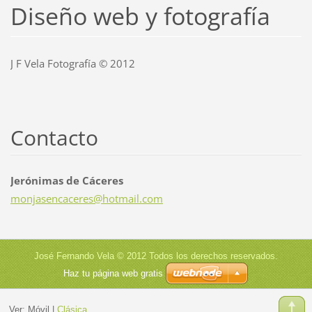
Diseño web y fotografía
J F Vela Fotografía © 2012
Contacto
Jerónimas de Cáceres
monjasen
caceres@
hotmail.
com
José Fernando Vela © 2012 Todos los derechos reservados.
Haz tu página web gratis
Ver:
Móvil
|
Clásica