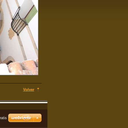
Volver
atis