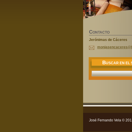
C
ONTACTO
Jerónimas de Cáceres
monjasen
caceres@
B
USCAR EN EL S
José Fernando Vela © 201